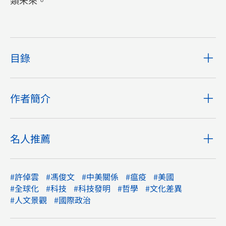
類未來。
目錄
作者簡介
名人推薦
#許倬雲
#馮俊文
#中美關係
#瘟疫
#美國
#全球化
#科技
#科技發明
#哲學
#文化差異
#人文景觀
#國際政治