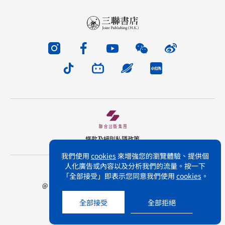
條款及細則
私隱政策
我們使用
cookies
來增強您的瀏覽體驗、提供個
人化廣告或內容以及分析我們的流量。按一下
版權所有 不得轉載 三聯書店(香港)有限公司
「全部接受」即表示您同意我們使用
cookies
。
@ Joint Publishing (Hong Kong) Company Limited.
All rights reserved.
全部接受
全部拒絕