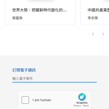
中國共產黨
世界大勢：把握新時代變化的脈搏
張蘊嶺
李忠傑
訂閱電子通訊
Please leave this field empty.