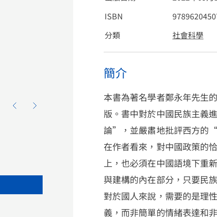
ISBN
9789620450
分類
社會科學
簡介
本書為著名學者鄭永年先生
版。書中對於中國民族主義
論”，並嚴肅地批評西方的
在作者看來，對中國政策的
上，也必須在中國語境下重
與建構的內在部分，只要民
對於國人來說，需要的是理
義，而非簡單的情緒表達和