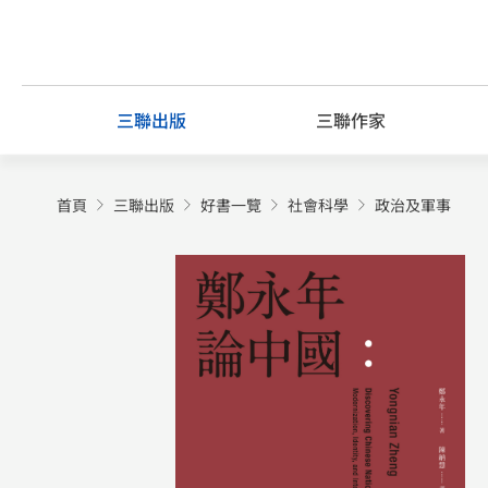
Skip
to
content
三聯出版
三聯作家
首頁
三聯出版
好書一覽
社會科學
政治及軍事