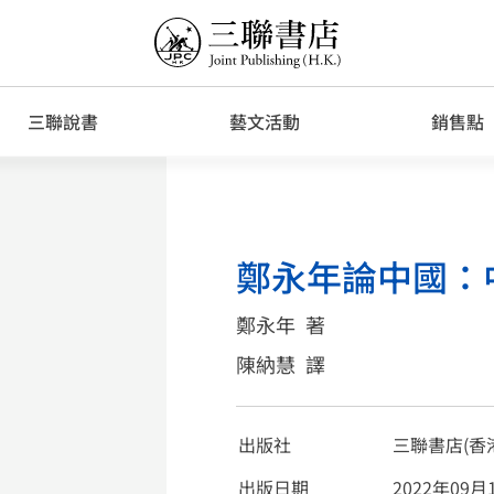
三聯說書
藝文活動
銷售點
鄭永年論中國：
鄭永年
著
陳納慧
譯
出版社
三聯書店(香
出版日期
2022年09月