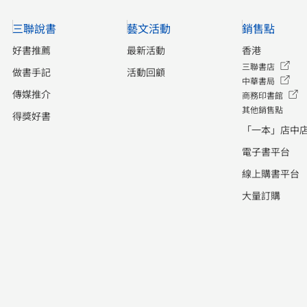
三聯說書
藝文活動
銷售點
好書推薦
最新活動
香港
三聯書店
做書手記
活動回顧
中華書局
傳媒推介
商務印書館
其他銷售點
得獎好書
「一本」店中
電子書平台
線上購書平台
大量訂購