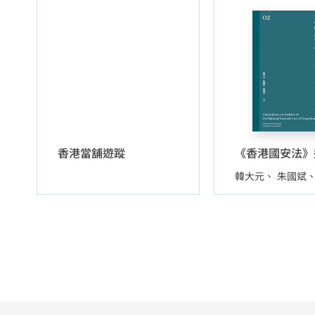
香港當舖遊蹤
韓大元
朱國斌