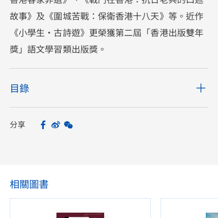
故事》及《圍城苦戰：保衛香港十八天》等。近作
《小學生・古詩遊》更榮獲第二屆「香港出版雙年
獎」語文學習類出版獎。
目錄
分享
Facebook
Sina Weibo
WeChat
Share
相關圖書