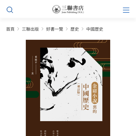
Skip
Prim
to
Men
content
首頁
三聯出版
好書一覽
歷史
中國歷史