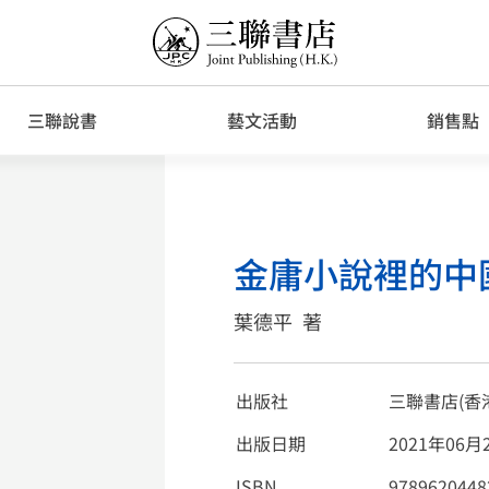
三聯說書
藝文活動
銷售點
金庸小說裡的中
葉德平
著
出版社
三聯書店(香
出版日期
2021年06月
ISBN
9789620448