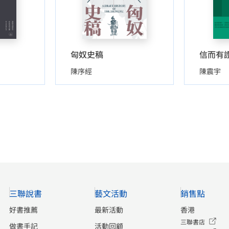
匈奴史稿
陳序經
陳震宇
三聯說書
藝文活動
銷售點
好書推薦
最新活動
香港
三聯書店
做書手記
活動回顧