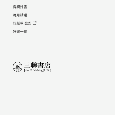
得獎好書
每月精選
輕鬆學漢語
好書一覽