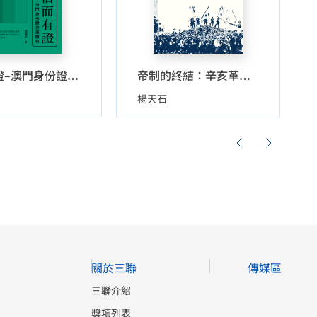
信而有證–澳門身份證發展歷程
帝制的終結：辛亥革命簡史（插圖版）
楊天石
關於三聯
傳媒區
三聯介紹
獎項列表