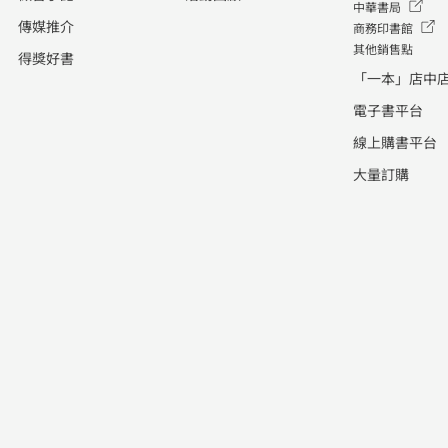
中華書局
傳媒推介
商務印書館
其他銷售點
得獎好書
「一本」店中
電子書平台
線上購書平台
大量訂購