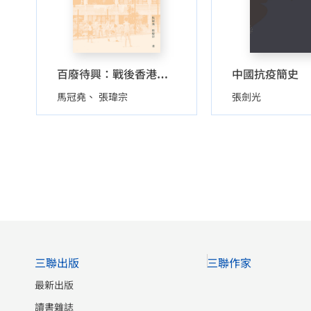
中國抗疫簡史
百廢待興：戰後香港重建歷程
馬冠堯
張瑋宗
張劍光
三聯出版
三聯作家
最新出版
讀書雜誌