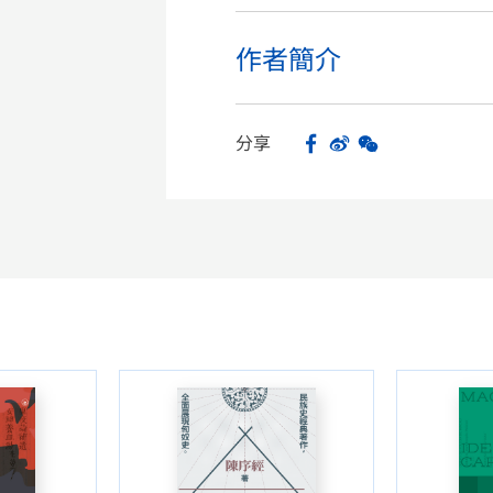
作者簡介
分享
Facebook
Sina Weibo
WeChat
Share