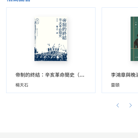
帝制的終結：辛亥革命簡史（插圖版）
楊天石
雷頤