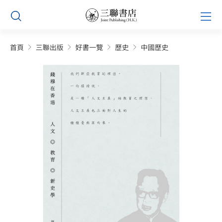
Skip
Prim
to
Men
content
首頁
三聯出版
好書一覽
歷史
中國歷史