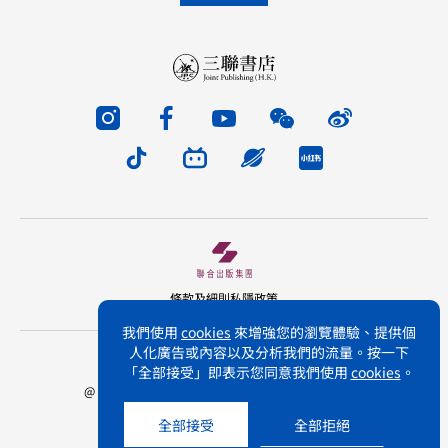
條款及細則
私隱政策
我們使用
cookies
來增強您的瀏覽體驗、提供個
人化廣告或內容以及分析我們的流量。按一下
版權所有 不得轉載 三聯書店(香港)有限公司
「全部接受」即表示您同意我們使用
cookies
。
@ Joint Publishing (Hong Kong) Company Limited.
All rights reserved.
全部接受
全部拒絕