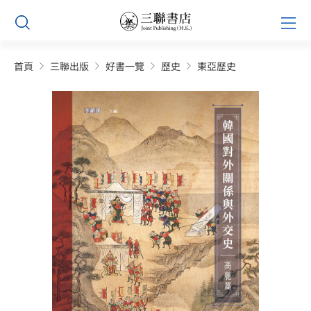
Skip
Prim
to
Men
content
首頁
三聯出版
好書一覽
歷史
東亞歷史