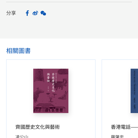
分享
Facebook
Sina Weibo
WeChat
Share
相關圖書
齊國歷史文化與藝術
香港電話—
凌公山
羅肇忠