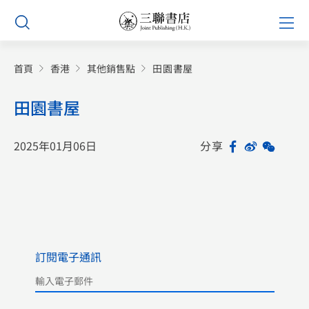
Skip
Prim
to
Men
content
首頁
香港
其他銷售點
田園書屋
田園書屋
2025年01月06日
分享
Facebook
Sina
WeCh
Sh
Weibo
訂閱電子通訊
Please leave this field empty.