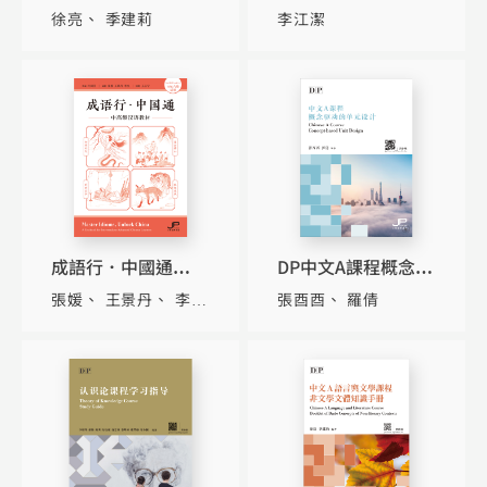
（2）比較論文寫作
試備考指導（簡體
徐亮
季建莉
李江潔
訓練及範例點評（簡
版）
體版）
成語行．中國通——
DP中文A課程概念驅
中高級漢語教材
動的單元設計（簡體
張媛
王景丹
李
張酉酉
羅倩
（HSK六級適用）
版）
杰
許國萍
（簡體版）