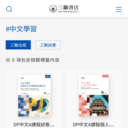
Skip
Prim
to
Men
content
#中文學習
三聯出版
三聯說書
共 9 項包含相關標籤內容
DP中文A課程試卷
DP中文A課程個人口