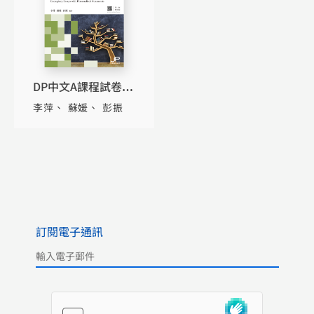
DP中文A課程試卷2
比較論文優秀範文點
李萍
蘇媛
彭振
評（第二版）（繁體
版）
訂閱電子通訊
Please leave this field empty.