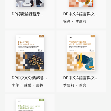
DP認識論課程學習
DP中文A語言與文學
指導（簡體版）
課程非文學文體知識
徐亮
季建莉
手冊（繁體版）
DP中文A文學課程試
DP中文A語言與文學
卷1文學分析優秀範
課程試卷（1）非文
李萍
蘇媛
彭振
季建莉
徐亮
文點評（第二版）
學文本分析七分範文
（簡體版）
點評（繁體版）