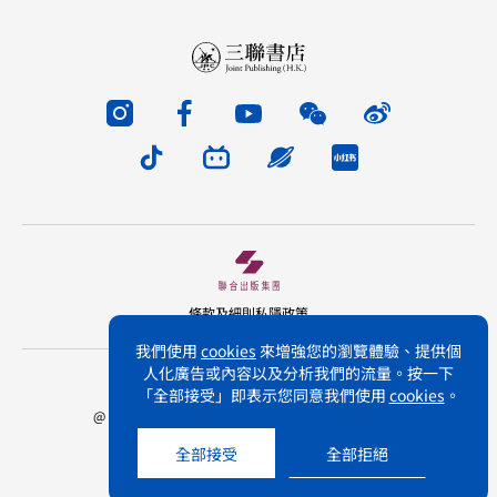
條款及細則
私隱政策
我們使用
cookies
來增強您的瀏覽體驗、提供個
人化廣告或內容以及分析我們的流量。按一下
版權所有 不得轉載 三聯書店(香港)有限公司
「全部接受」即表示您同意我們使用
cookies
。
@ Joint Publishing (Hong Kong) Company Limited.
All rights reserved.
全部接受
全部拒絕