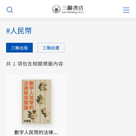
Skip
Prim
to
Men
content
#人民幣
三聯出版
三聯說書
共 1 項包含相關標籤內容
數字人民幣的法律框