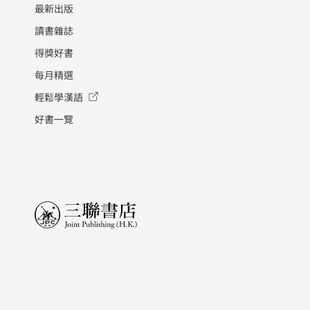
最新出版
讀書雜誌
得獎好書
每月精選
輕鬆學漢語
好書一覽