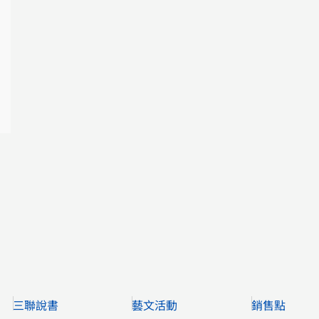
三聯說書
藝文活動
銷售點