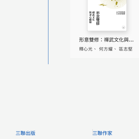
形意雙修：禪武文化與身
心健康
釋心光
何方耀
區志堅
三聯出版
三聯作家