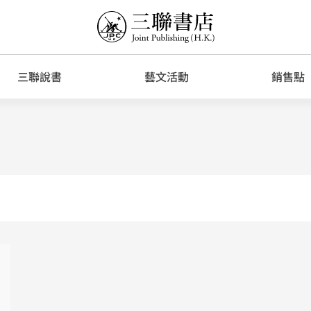
三聯說書
藝文活動
銷售點