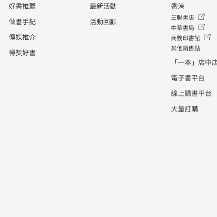
好書推薦
最新活動
香港
三聯書店
做書手記
活動回顧
中華書局
傳媒推介
商務印書館
其他銷售點
得獎好書
「一本」店中
電子書平台
線上購書平台
大量訂購