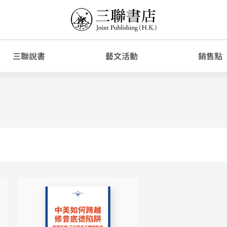
三聯說書
藝文活動
銷售點