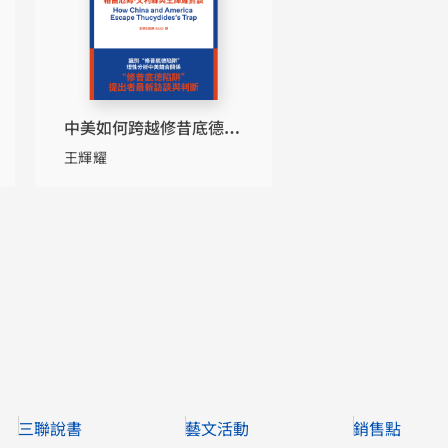
中美如何跨越修昔底德陷
阱：格雷厄姆．艾利森與
王輝耀
王輝耀對談
三聯說書
藝文活動
銷售點