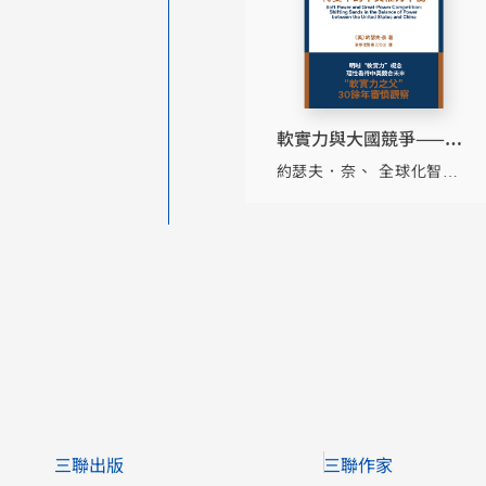
軟實力與大國競爭——轉
變中的中美權力平衡
約瑟夫．奈
全球化智庫
（CCG）
三聯出版
三聯作家