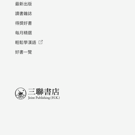
最新出版
讀書雜誌
得獎好書
每月精選
輕鬆學漢語
好書一覽