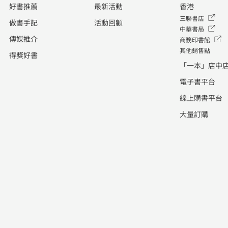
好書推薦
最新活動
香港
三聯書店
做書手記
活動回顧
中華書局
傳媒推介
商務印書館
其他銷售點
得獎好書
「一本」店中
電子書平台
線上購書平台
大量訂購