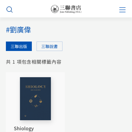
Skip
Prim
to
Men
content
#劉廣偉
三聯出版
三聯說書
共 1 項包含相關標籤內容
Shiology