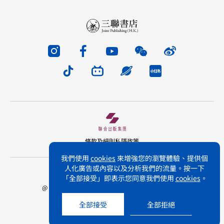
條款及細則
私隱政策
我們使用
cookies
來增強您的瀏覽體驗、提供個
人化廣告或內容以及分析我們的流量。按一下
版權所有 不得轉載 三聯書店(香港)有限公司
「全部接受」即表示您同意我們使用
cookies
。
@ Joint Publishing (Hong Kong) Company Limited.
All rights reserved.
全部接受
全部拒絕