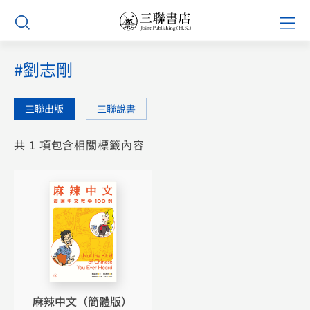
Skip
Prim
to
Men
content
#劉志剛
三聯出版
三聯說書
共 1 項包含相關標籤內容
麻辣中文（簡體版）