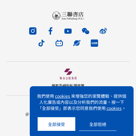
條款及細則
私隱政策
我們使用
cookies
來增強您的瀏覽體驗、提供個
人化廣告或內容以及分析我們的流量。按一下
版權所有 不得轉載 三聯書店(香港)有限公司
「全部接受」即表示您同意我們使用
cookies
。
@ Joint Publishing (Hong Kong) Company Limited.
All rights reserved.
全部接受
全部拒絕