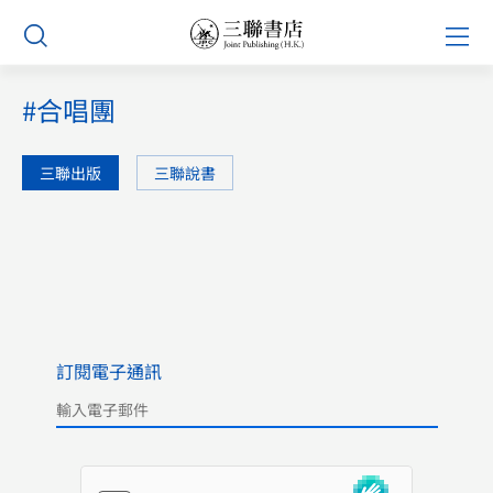
Skip
Prim
to
Men
content
#合唱團
三聯出版
三聯說書
訂閱電子通訊
Please leave this field empty.