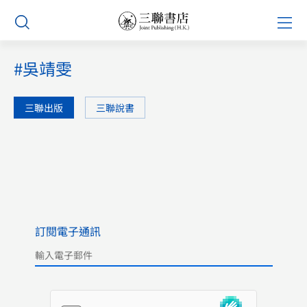
Skip
Prim
to
Men
content
#吳靖雯
三聯出版
三聯說書
訂閱電子通訊
Please leave this field empty.