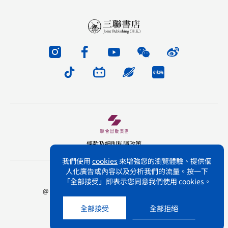
條款及細則
私隱政策
我們使用
cookies
來增強您的瀏覽體驗、提供個
人化廣告或內容以及分析我們的流量。按一下
版權所有 不得轉載 三聯書店(香港)有限公司
「全部接受」即表示您同意我們使用
cookies
。
@ Joint Publishing (Hong Kong) Company Limited.
All rights reserved.
全部接受
全部拒絕