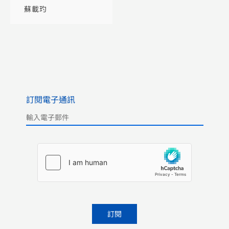
香港監獄（1841-
蘇載玓
1939）
訂閱電子通訊
Please leave this field empty.