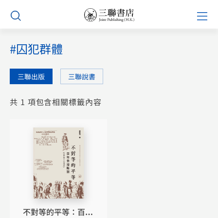
Skip
Prim
to
Men
content
#囚犯群體
三聯出版
三聯說書
共 1 項包含相關標籤內容
不對等的平等：百年