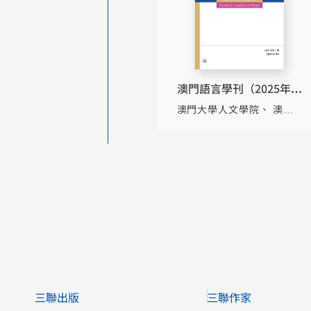
澳門語言學刊（2025年第
1期）（總第65期）
澳門大學人文學院
澳門
語言學會
三聯出版
三聯作家