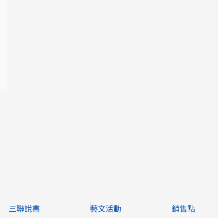
三聯說書
藝文活動
銷售點