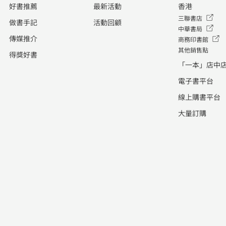
好書推薦
最新活動
香港
三聯書店
做書手記
活動回顧
中華書局
傳媒推介
商務印書館
其他銷售點
得獎好書
「一本」店中
電子書平台
線上購書平台
大量訂購