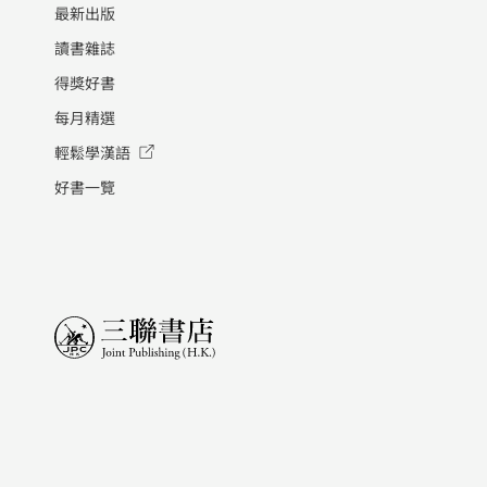
最新出版
讀書雜誌
得獎好書
每月精選
輕鬆學漢語
好書一覽