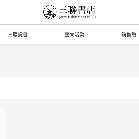
三聯說書
藝文活動
銷售點