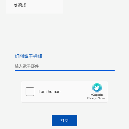
代嘉隆時期的政治博
姜德成
弈
訂閱電子通訊
Please leave this field empty.