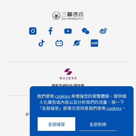
條款及細則
私隱政策
我們使用
cookies
來增強您的瀏覽體驗、提供個
人化廣告或內容以及分析我們的流量。按一下
版權所有 不得轉載 三聯書店(香港)有限公司
「全部接受」即表示您同意我們使用
cookies
。
@ Joint Publishing (Hong Kong) Company Limited.
All rights reserved.
全部接受
全部拒絕