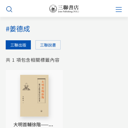
Skip
Prim
to
Men
content
#姜德成
三聯出版
三聯說書
共 1 項包含相關標籤內容
大明首輔徐階——明