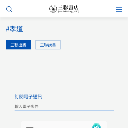
Skip
Prim
to
Men
content
#孝道
三聯出版
三聯說書
訂閱電子通訊
Please leave this field empty.