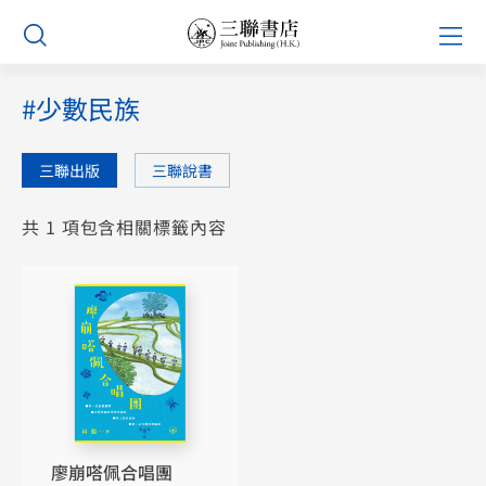
Skip
Prim
to
Men
content
#少數民族
三聯出版
三聯說書
共 1 項包含相關標籤內容
廖崩嗒佩合唱團