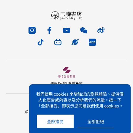
條款及細則
私隱政策
我們使用
cookies
來增強您的瀏覽體驗、提供個
人化廣告或內容以及分析我們的流量。按一下
版權所有 不得轉載 三聯書店(香港)有限公司
「全部接受」即表示您同意我們使用
cookies
。
@ Joint Publishing (Hong Kong) Company Limited.
All rights reserved.
全部接受
全部拒絕