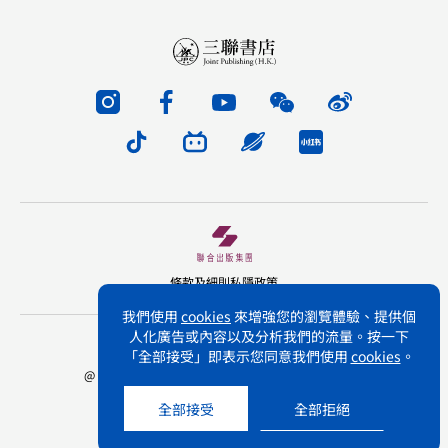
條款及細則
私隱政策
我們使用
cookies
來增強您的瀏覽體驗、提供個
人化廣告或內容以及分析我們的流量。按一下
版權所有 不得轉載 三聯書店(香港)有限公司
「全部接受」即表示您同意我們使用
cookies
。
@ Joint Publishing (Hong Kong) Company Limited.
All rights reserved.
全部接受
全部拒絕