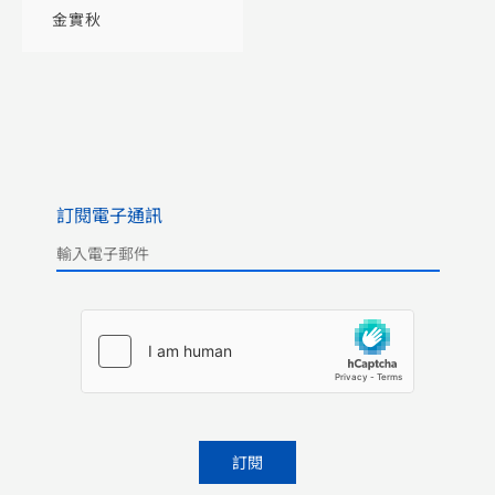
軼事
金實秋
訂閱電子通訊
Please leave this field empty.