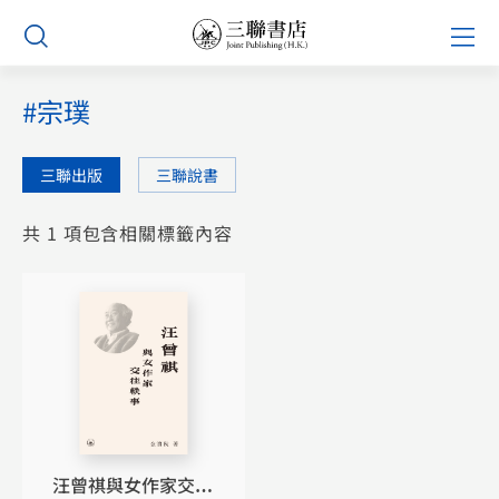
Skip
Prim
to
Men
content
#宗璞
三聯出版
三聯說書
共 1 項包含相關標籤內容
汪曾祺與女作家交往