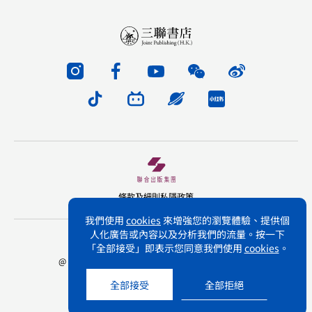
條款及細則
私隱政策
我們使用
cookies
來增強您的瀏覽體驗、提供個
人化廣告或內容以及分析我們的流量。按一下
版權所有 不得轉載 三聯書店(香港)有限公司
「全部接受」即表示您同意我們使用
cookies
。
@ Joint Publishing (Hong Kong) Company Limited.
All rights reserved.
全部接受
全部拒絕