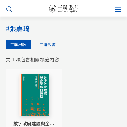
Skip
Prim
to
Men
content
#張嘉琦
三聯出版
三聯說書
共 1 項包含相關標籤內容
數字政府建設與企業