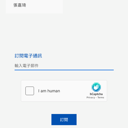
綜合績效：實證分析
張嘉琦
與案例
訂閱電子通訊
Please leave this field empty.