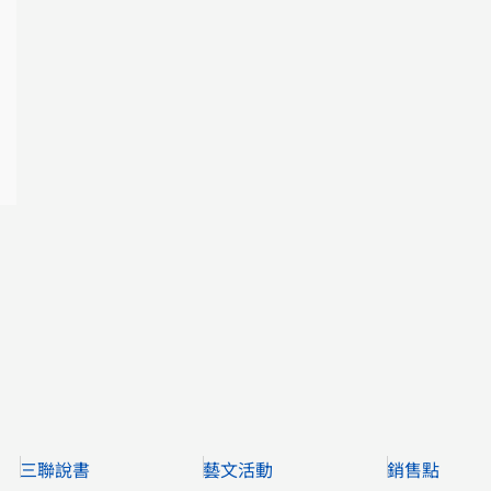
三聯說書
藝文活動
銷售點