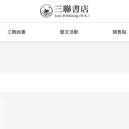
三聯說書
藝文活動
銷售點