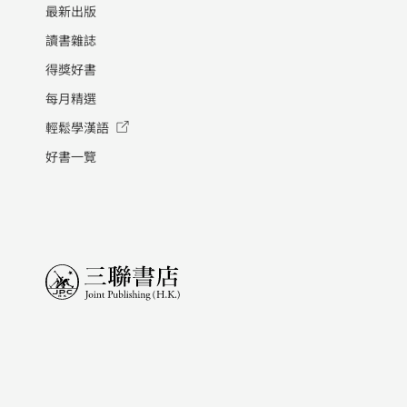
最新出版
讀書雜誌
得獎好書
每月精選
輕鬆學漢語
好書一覽