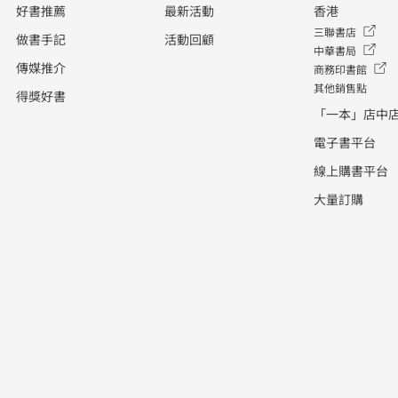
好書推薦
最新活動
香港
三聯書店
做書手記
活動回顧
中華書局
傳媒推介
商務印書館
其他銷售點
得獎好書
「一本」店中
電子書平台
線上購書平台
大量訂購