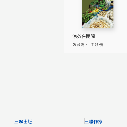
涼茶在民間
張展鴻
田穎儀
三聯出版
三聯作家