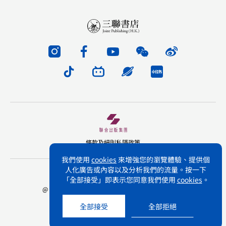
條款及細則
私隱政策
我們使用
cookies
來增強您的瀏覽體驗、提供個
人化廣告或內容以及分析我們的流量。按一下
版權所有 不得轉載 三聯書店(香港)有限公司
「全部接受」即表示您同意我們使用
cookies
。
@ Joint Publishing (Hong Kong) Company Limited.
All rights reserved.
全部接受
全部拒絕