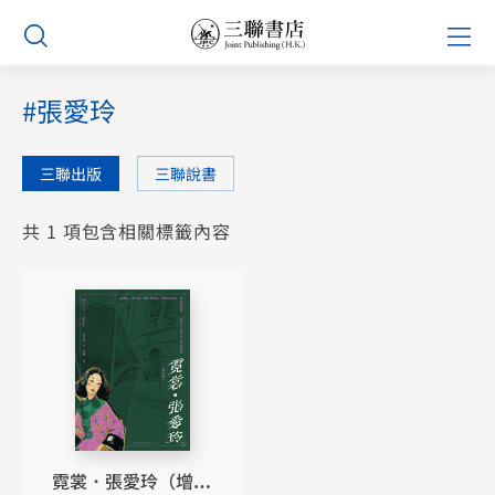
Skip
Prim
to
Men
content
#張愛玲
三聯出版
三聯說書
共 1 項包含相關標籤內容
霓裳．張愛玲（增訂