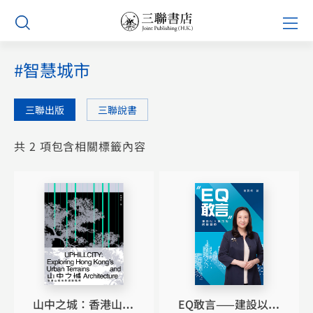
Skip
Prim
to
Men
content
#智慧城市
三聯出版
三聯說書
共 2 項包含相關標籤內容
山中之城：香港山城
EQ敢言——建設以人