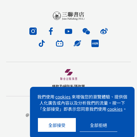
條款及細則
私隱政策
我們使用
cookies
來增強您的瀏覽體驗、提供個
人化廣告或內容以及分析我們的流量。按一下
版權所有 不得轉載 三聯書店(香港)有限公司
「全部接受」即表示您同意我們使用
cookies
。
@ Joint Publishing (Hong Kong) Company Limited.
All rights reserved.
全部接受
全部拒絕