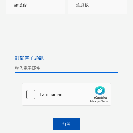
地景建築觀察
為本的智慧城市
胡漢傑
葛珮帆
訂閱電子通訊
Please leave this field empty.