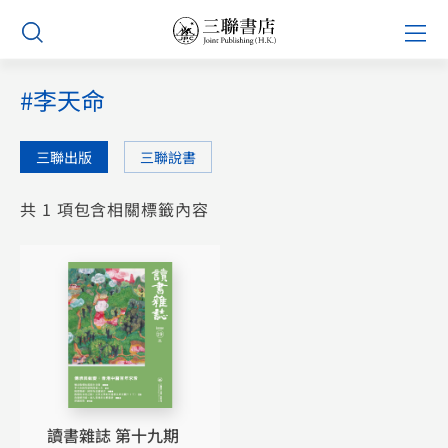
Skip
Prim
to
Men
content
#李天命
三聯出版
三聯說書
共 1 項包含相關標籤內容
讀書雜誌 第十九期