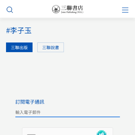
Skip
Prim
to
Men
content
#李子玉
三聯出版
三聯說書
訂閱電子通訊
Please leave this field empty.