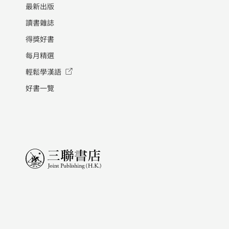
最新出版
讀書雜誌
得獎好書
每月精選
輕鬆學漢語
好書一覽