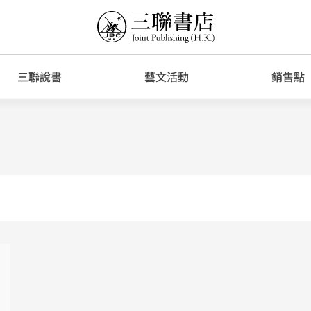
三聯說書
藝文活動
銷售點