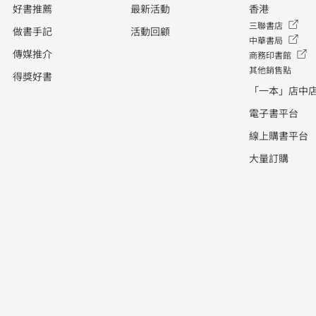
好書推薦
最新活動
香港
三聯書店
做書手記
活動回顧
中華書局
傳媒推介
商務印書館
其他銷售點
得獎好書
「一本」店中
電子書平台
線上購書平台
大量訂購