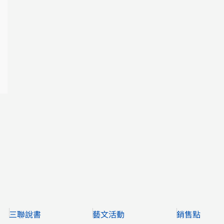
三聯說書
藝文活動
銷售點