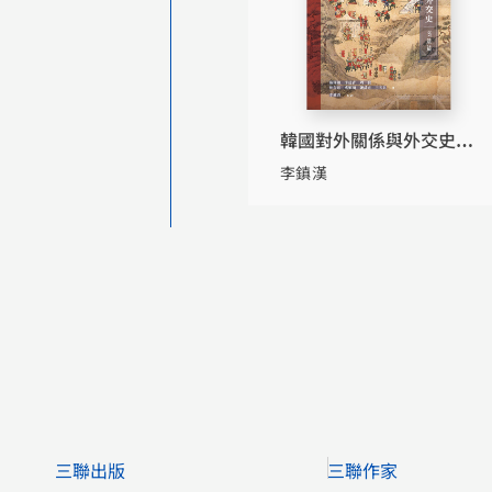
韓國對外關係與外交史
（高麗篇）
李鎮漢
三聯出版
三聯作家