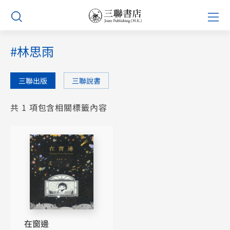
Skip
Prim
to
Men
content
#林思雨
三聯出版
三聯說書
共 1 項包含相關標籤內容
在窗邊