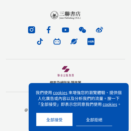
條款及細則
私隱政策
我們使用
cookies
來增強您的瀏覽體驗、提供個
人化廣告或內容以及分析我們的流量。按一下
版權所有 不得轉載 三聯書店(香港)有限公司
「全部接受」即表示您同意我們使用
cookies
。
@ Joint Publishing (Hong Kong) Company Limited.
All rights reserved.
全部接受
全部拒絕