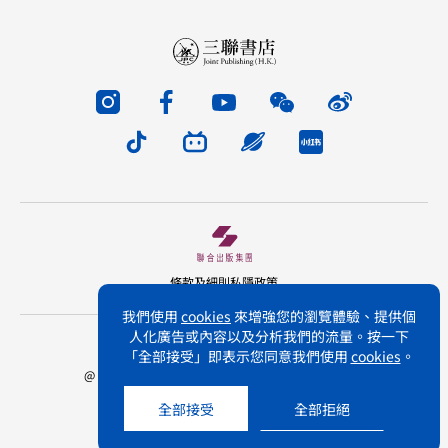
條款及細則
私隱政策
我們使用
cookies
來增強您的瀏覽體驗、提供個
人化廣告或內容以及分析我們的流量。按一下
版權所有 不得轉載 三聯書店(香港)有限公司
「全部接受」即表示您同意我們使用
cookies
。
@ Joint Publishing (Hong Kong) Company Limited.
All rights reserved.
全部接受
全部拒絕