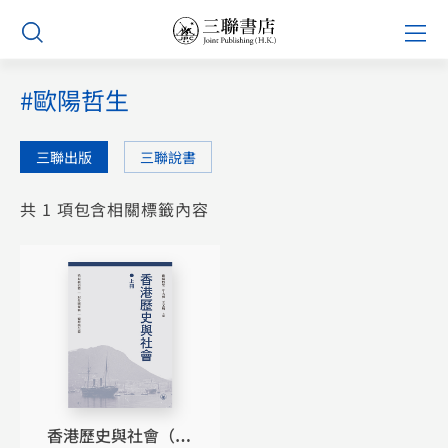
Skip
Prim
to
Men
content
#歐陽哲生
三聯出版
三聯說書
共 1 項包含相關標籤內容
香港歷史與社會（上