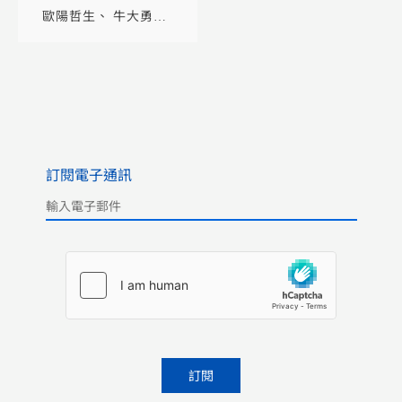
下冊）
歐陽哲生
牛大勇
王元周
訂閱電子通訊
Please leave this field empty.