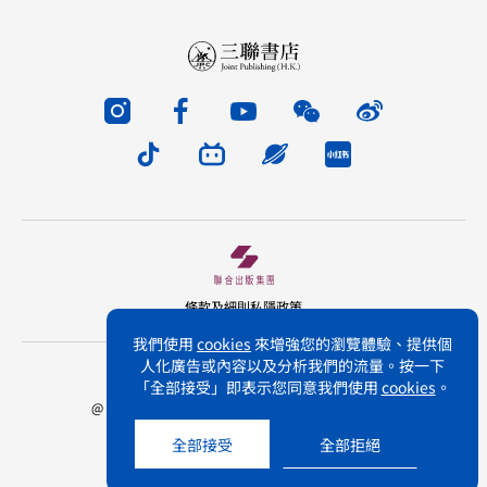
條款及細則
私隱政策
我們使用
cookies
來增強您的瀏覽體驗、提供個
人化廣告或內容以及分析我們的流量。按一下
版權所有 不得轉載 三聯書店(香港)有限公司
「全部接受」即表示您同意我們使用
cookies
。
@ Joint Publishing (Hong Kong) Company Limited.
All rights reserved.
全部接受
全部拒絕