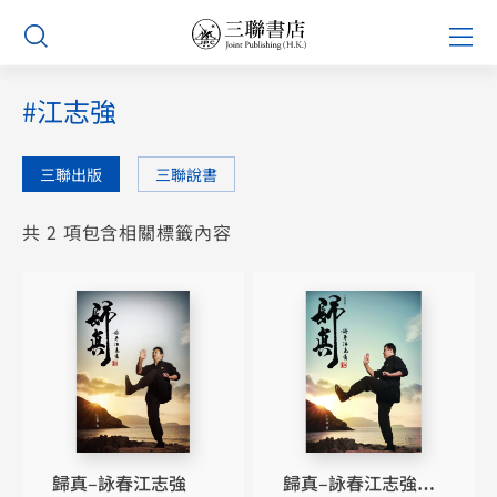
Skip
Prim
to
Men
content
#江志強
三聯出版
三聯說書
共 2 項包含相關標籤內容
歸真–詠春江志強
歸真–詠春江志強