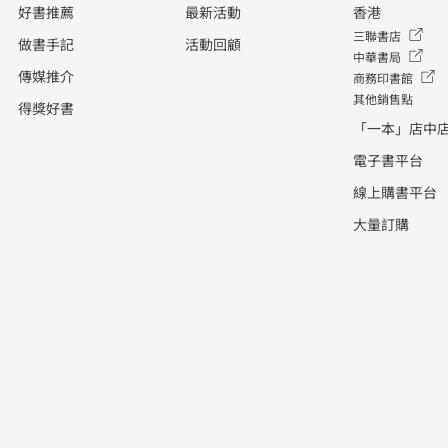
好書推薦
最新活動
香港
三聯書店
做書手記
活動回顧
中華書局
傳媒推介
商務印書館
其他銷售點
得獎好書
「一本」店中
電子書平台
線上購書平台
大量訂購