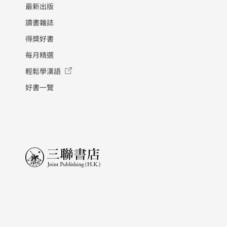
最新出版
讀書雜誌
得獎好書
每月精選
輕鬆學漢語
好書一覽