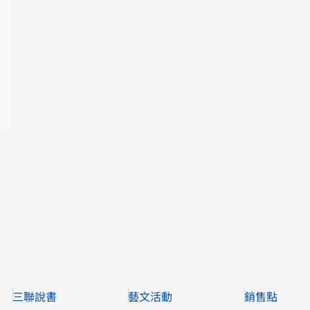
三聯說書
藝文活動
銷售點