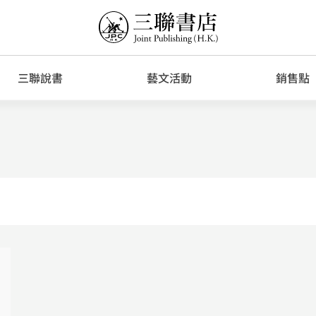
三聯說書
藝文活動
銷售點