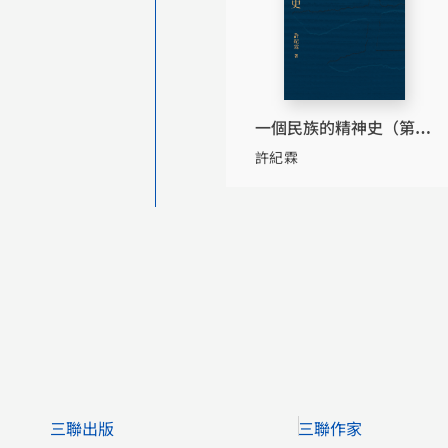
一個民族的精神史（第二
版）（普通本）
許紀霖
三聯出版
三聯作家