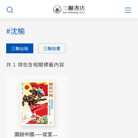
Skip
Prim
to
Men
content
#沈榆
三聯出版
三聯說書
共 1 項包含相關標籤內容
圖說中國——從宣傳