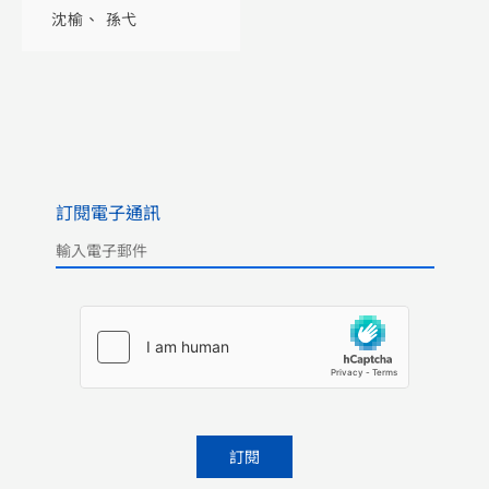
畫裏看新中國發展之
沈榆
孫弋
路
訂閱電子通訊
Please leave this field empty.