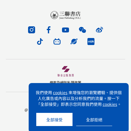
條款及細則
私隱政策
我們使用
cookies
來增強您的瀏覽體驗、提供個
人化廣告或內容以及分析我們的流量。按一下
版權所有 不得轉載 三聯書店(香港)有限公司
「全部接受」即表示您同意我們使用
cookies
。
@ Joint Publishing (Hong Kong) Company Limited.
All rights reserved.
全部接受
全部拒絕