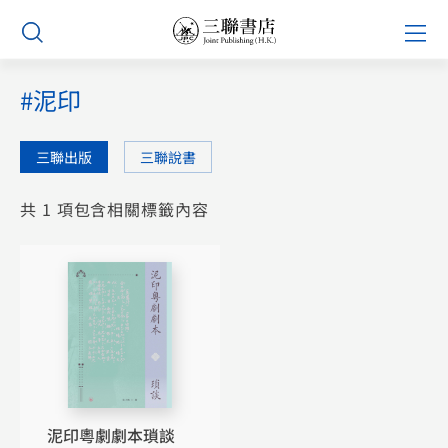
Skip
Prim
to
Men
content
#泥印
三聯出版
三聯說書
共 1 項包含相關標籤內容
泥印粵劇劇本瑣談