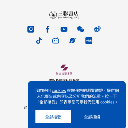
條款及細則
私隱政策
我們使用
cookies
來增強您的瀏覽體驗、提供個
人化廣告或內容以及分析我們的流量。按一下
版權所有 不得轉載 三聯書店(香港)有限公司
「全部接受」即表示您同意我們使用
cookies
。
@ Joint Publishing (Hong Kong) Company Limited.
All rights reserved.
全部接受
全部拒絕