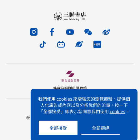
條款及細則
私隱政策
我們使用
cookies
來增強您的瀏覽體驗、提供個
人化廣告或內容以及分析我們的流量。按一下
版權所有 不得轉載 三聯書店(香港)有限公司
「全部接受」即表示您同意我們使用
cookies
。
@ Joint Publishing (Hong Kong) Company Limited.
All rights reserved.
全部接受
全部拒絕