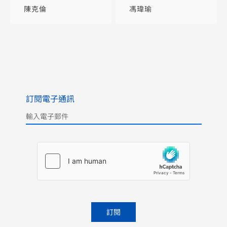
明成館、自得堂藏清
陳克倫
馮瑋瑜
初三代御窯單色釉文
房瓷器展覽
訂閱電子通訊
Please leave this field empty.