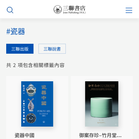
Skip
Prim
to
Men
content
#瓷器
三聯出版
三聯說書
共 2 項包含相關標籤內容
瓷器中國
御案存珍–竹月堂、