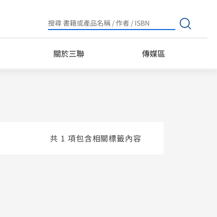
Search
for:
關於三聯
傳媒區
共 1 項包含相關標籤內容