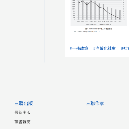
#一孩政策
#老齡化社會
#社
三聯出版
三聯作家
最新出版
讀書雜誌