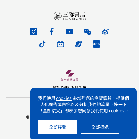
條款及細則
私隱政策
我們使用
cookies
來增強您的瀏覽體驗、提供個
人化廣告或內容以及分析我們的流量。按一下
版權所有 不得轉載 三聯書店(香港)有限公司
「全部接受」即表示您同意我們使用
cookies
。
@ Joint Publishing (Hong Kong) Company Limited.
All rights reserved.
全部接受
全部拒絕