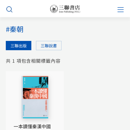
Skip
Prim
to
Men
content
#秦朝
三聯出版
三聯說書
共 1 項包含相關標籤內容
一本讀懂秦漢中國