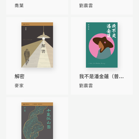
本）
喬葉
劉震雲
解密
我不是潘金蓮（普通
本）
麥家
劉震雲