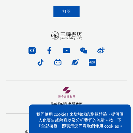
條款及細則
私隱政策
我們使用
cookies
來增強您的瀏覽體驗、提供個
人化廣告或內容以及分析我們的流量。按一下
版權所有 不得轉載 三聯書店(香港)有限公司
「全部接受」即表示您同意我們使用
cookies
。
@ Joint Publishing (Hong Kong) Company Limited.