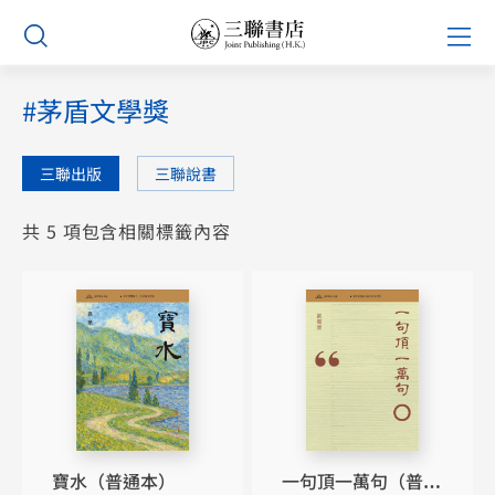
Skip
Prim
to
Men
content
#茅盾文學獎
三聯出版
三聯說書
共 5 項包含相關標籤內容
寶水（普通本）
一句頂一萬句（普通