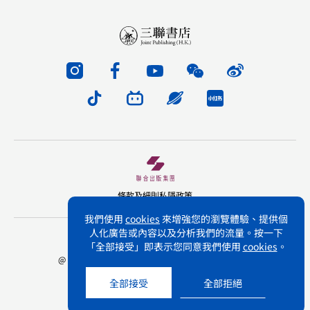
條款及細則
私隱政策
我們使用
cookies
來增強您的瀏覽體驗、提供個
人化廣告或內容以及分析我們的流量。按一下
版權所有 不得轉載 三聯書店(香港)有限公司
「全部接受」即表示您同意我們使用
cookies
。
@ Joint Publishing (Hong Kong) Company Limited.
All rights reserved.
全部接受
全部拒絕