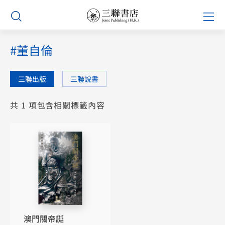
Skip
Prim
to
Men
content
#董自倫
三聯出版
三聯說書
共 1 項包含相關標籤內容
澳門關帝誕