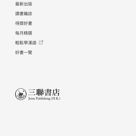
最新出版
讀書雜誌
得獎好書
每月精選
輕鬆學漢語
好書一覽