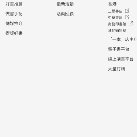
好書推薦
最新活動
香港
三聯書店
做書手記
活動回顧
中華書局
傳媒推介
商務印書館
其他銷售點
得獎好書
「一本」店中
電子書平台
線上購書平台
大量訂購