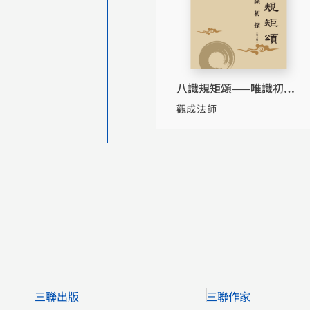
八識規矩頌——唯識初探
（第三版）
觀成法師
三聯出版
三聯作家