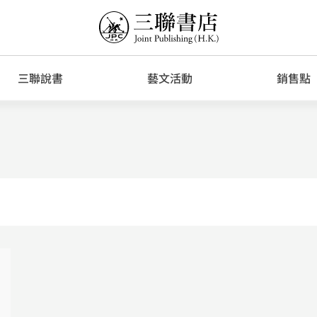
三聯說書
藝文活動
銷售點