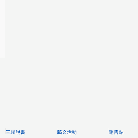
三聯說書
藝文活動
銷售點