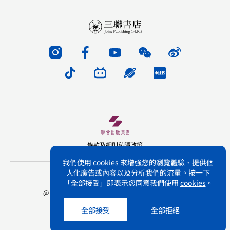
條款及細則
私隱政策
我們使用
cookies
來增強您的瀏覽體驗、提供個
人化廣告或內容以及分析我們的流量。按一下
版權所有 不得轉載 三聯書店(香港)有限公司
「全部接受」即表示您同意我們使用
cookies
。
@ Joint Publishing (Hong Kong) Company Limited.
All rights reserved.
全部接受
全部拒絕