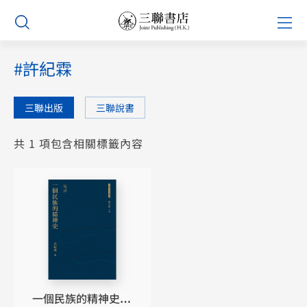
Skip
Prim
to
Men
content
#許紀霖
三聯出版
三聯說書
共 1 項包含相關標籤內容
一個民族的精神史