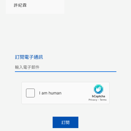
（第二版）（普通
許紀霖
本）
訂閱電子通訊
Please leave this field empty.