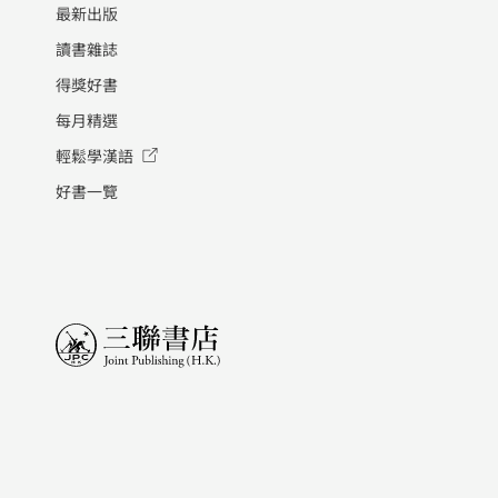
最新出版
讀書雜誌
得獎好書
每月精選
輕鬆學漢語
好書一覽