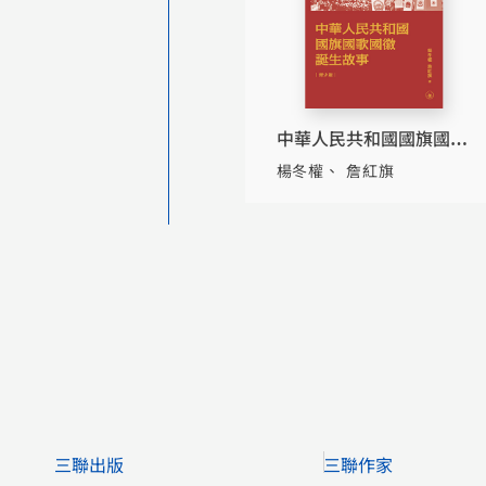
中華人民共和國國旗國歌
國徽誕生故事（青少版）
楊冬權
詹紅旗
三聯出版
三聯作家