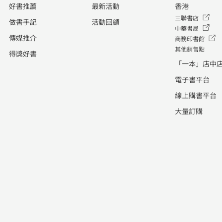
好書推薦
最新活動
香港
三聯書店
做書手記
活動回顧
中華書局
傳媒推介
商務印書館
其他銷售點
得獎好書
「一本」店中
電子書平台
線上購書平台
大量訂購