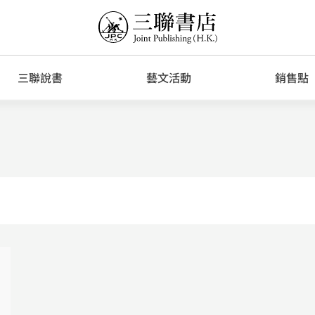
三聯說書
藝文活動
銷售點