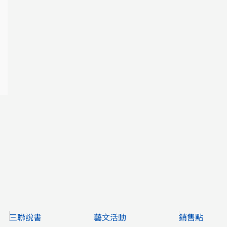
三聯說書
藝文活動
銷售點