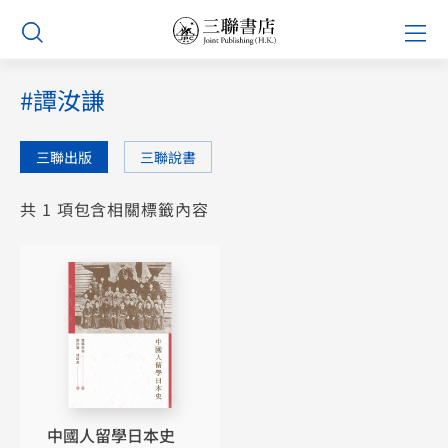
Skip
Prim
to
Men
content
#譚汝謙
三聯出版
三聯說書
共 1 項包含相關標籤內容
中國人留學日本史