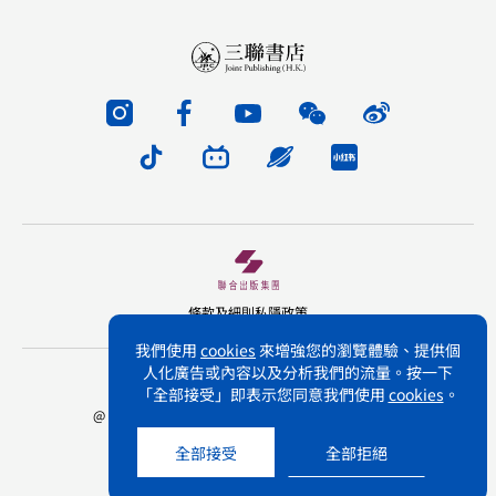
條款及細則
私隱政策
我們使用
cookies
來增強您的瀏覽體驗、提供個
人化廣告或內容以及分析我們的流量。按一下
版權所有 不得轉載 三聯書店(香港)有限公司
「全部接受」即表示您同意我們使用
cookies
。
@ Joint Publishing (Hong Kong) Company Limited.
All rights reserved.
全部接受
全部拒絕