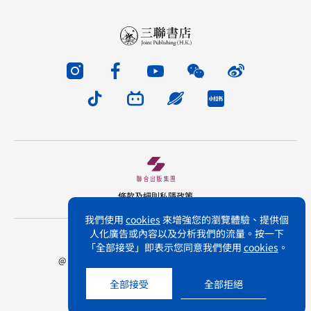
條款及細則
私隱政策
我們使用
cookies
來增強您的瀏覽體驗、提供個
人化廣告或內容以及分析我們的流量。按一下
版權所有 不得轉載 三聯書店(香港)有限公司
「全部接受」即表示您同意我們使用
cookies
。
@ Joint Publishing (Hong Kong) Company Limited.
All rights reserved.
全部接受
全部拒絕