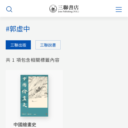
Skip
Prim
to
Men
content
#郭虛中
三聯出版
三聯說書
共 1 項包含相關標籤內容
中國繪畫史