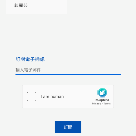
體制研究
郭麗莎
訂閱電子通訊
Please leave this field empty.