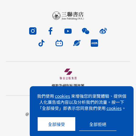
條款及細則
私隱政策
我們使用
cookies
來增強您的瀏覽體驗、提供個
人化廣告或內容以及分析我們的流量。按一下
版權所有 不得轉載 三聯書店(香港)有限公司
「全部接受」即表示您同意我們使用
cookies
。
@ Joint Publishing (Hong Kong) Company Limited.
All rights reserved.
全部接受
全部拒絕