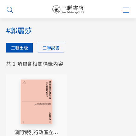
Skip
Prim
to
Men
content
#郭麗莎
三聯出版
三聯說書
共 1 項包含相關標籤內容
澳門特別行政區立法