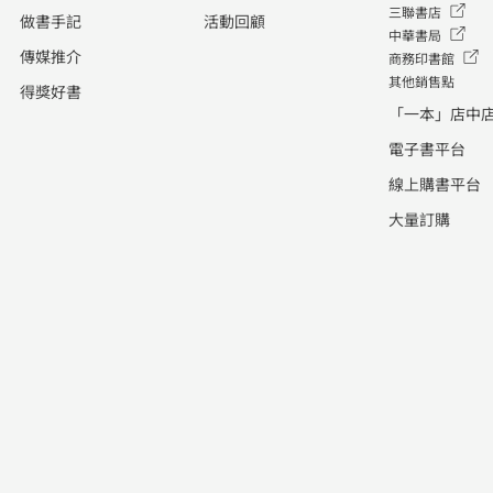
《漫步人生路》，並推出同名主打
三聯書店
做書手記
活動回顧
中華書局
歌。〈漫步人生路〉原曲來自日本創
傳媒推介
商務印書館
作歌手中島美雪的歌曲〈習慣孤
其他銷售點
得獎好書
獨〉，鄧麗君翻唱的版本，由著名填
「一本」店中
詞人鄭國江重新填詞。曲中情感帶着
電子書平台
哲理、卻隻字不提「情」的歌詞，在
情歌選材上別具一格。 直至今天，
線上購書平台
〈漫步人生路〉這首歌不時會在一些
大量訂購
勵志電視劇或者電影中出現。由朱耀
偉、馮應謙和夏妙然合著的《鄧麗
君：漫步人生路》中，正正以此曲命
名，書中更收錄了歌曲填詞人鄭國江
的訪談。鄭國江認為，鄧麗君帶有口
音的廣東話，為歌曲增添了幾分溫婉
與真摯，而這正正就是鄧麗君作為
「亞洲歌姬」的魅力所在。 鄧麗君日
語單曲唱片〈香港〉裡的一句：「時