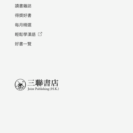
讀書雜誌
得獎好書
每月精選
輕鬆學漢語
好書一覽