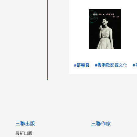
#鄧麗君
#香港歌影視文化
#
三聯出版
三聯作家
最新出版