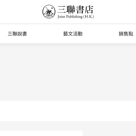
三聯說書
藝文活動
銷售點