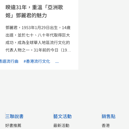
睽違31年，重溫「亞洲歌
姬」鄧麗君的魅力
鄧麗君，1953年1月29日出生，14歲
出道，並於七十、八十年代取得巨大
成功，成為全球華人地區流行文化的
代表人物之一。31年前的今日（1995
年5月8日），她在休養地泰國清邁去
粵語流行曲
#香港流行文化
...
世。著名美國娛樂雜誌《告示牌》
（Billboard）在鄧麗君過的悼文提
及：「在不斷急劇轉變的音樂文化
中，中國偶像鄧麗君的去世，催生了
一種橫跨整個亞洲的共同失落感。」
鄧麗君曾翻唱過的〈漫步人生路〉，
裡面的一句「越過一峰，另一峰卻又
三聯說書
藝文活動
銷售點
見」恰如她跌宕起伏的人生。1983
年，鄧麗君出版了最後一張粵語專輯
好書推薦
最新活動
香港