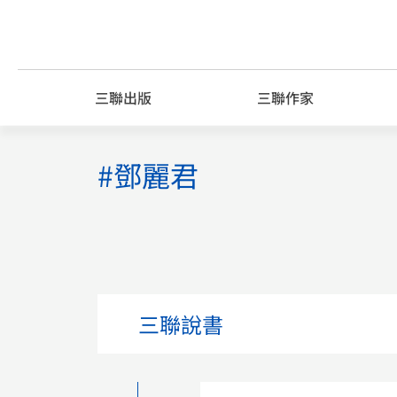
Skip
to
content
三聯出版
三聯作家
#鄧麗君
三聯說書