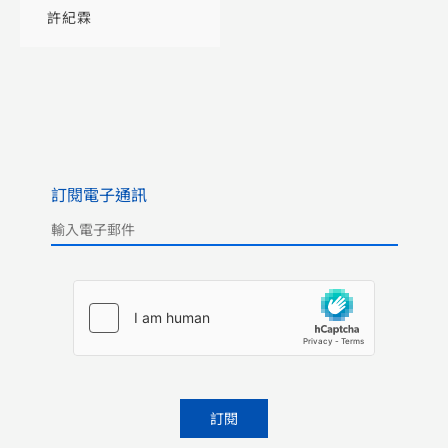
（第二版）（普通
許紀霖
本）
訂閱電子通訊
Please leave this field empty.