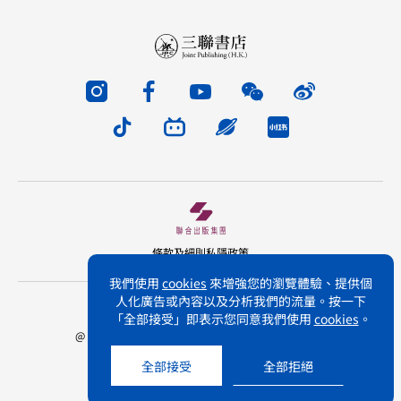
條款及細則
私隱政策
我們使用
cookies
來增強您的瀏覽體驗、提供個
人化廣告或內容以及分析我們的流量。按一下
版權所有 不得轉載 三聯書店(香港)有限公司
「全部接受」即表示您同意我們使用
cookies
。
@ Joint Publishing (Hong Kong) Company Limited.
All rights reserved.
全部接受
全部拒絕