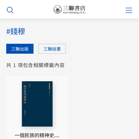
Skip
Prim
to
Men
content
#錢穆
三聯出版
三聯說書
共 1 項包含相關標籤內容
一個民族的精神史