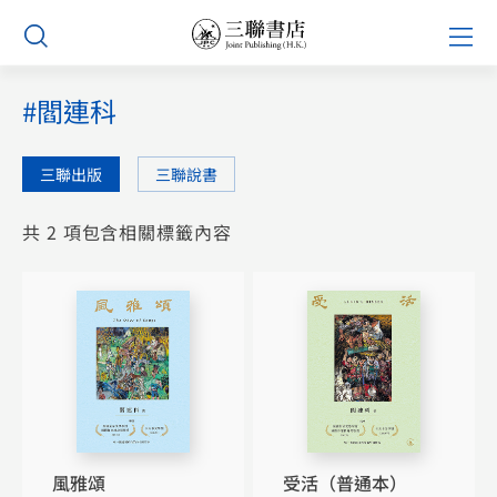
Skip
Prim
to
Men
content
#閻連科
三聯出版
三聯說書
共 2 項包含相關標籤內容
風雅頌
受活（普通本）