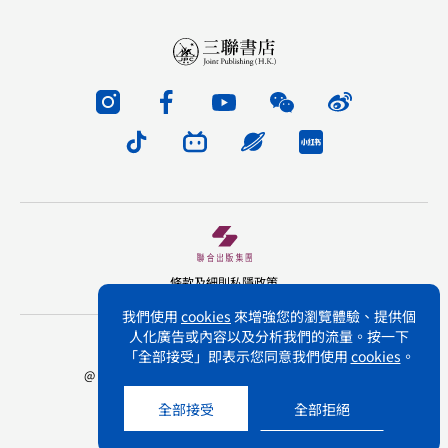
條款及細則
私隱政策
我們使用
cookies
來增強您的瀏覽體驗、提供個
人化廣告或內容以及分析我們的流量。按一下
版權所有 不得轉載 三聯書店(香港)有限公司
「全部接受」即表示您同意我們使用
cookies
。
@ Joint Publishing (Hong Kong) Company Limited.
All rights reserved.
全部接受
全部拒絕