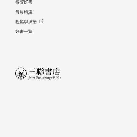
得獎好書
每月精選
輕鬆學漢語
好書一覽