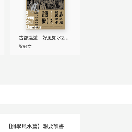
古都巡遊 好風如水2——
現代詮釋
梁冠文
【開學風水篇】想要讀書