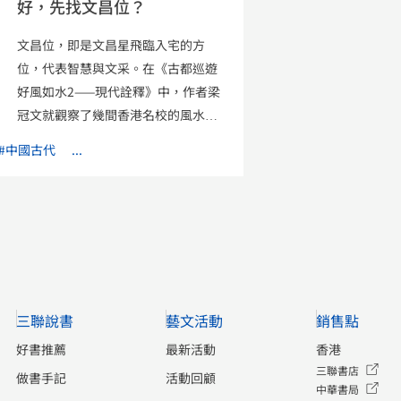
好，先找文昌位？
文昌位，即是文昌星飛臨入宅的方
位，代表智慧與文采。在《古都巡遊
好風如水2——現代詮釋》中，作者梁
冠文就觀察了幾間香港名校的風水大
局： 英皇書院 英皇書院面向般咸道，
#中國古代
...
卻在般咸道和西邊街交界開門，正向
東南面的漢寧頓道。行人或汽車沿漢
寧頓道經過時，正好帶動了文昌之
氣。最巧妙的是漢寧頓道和般咸道的
交界設一燈位，汽車適時停下，造成
了聚而不沖的效果，加上座落在兩者
之間的聖士提反里在校園的東南面滙
三聯說書
藝文活動
銷售點
合，連同西邊街四水交融，令英皇書
院門前文昌氣大盛。 聖保羅男女中學
好書推薦
最新活動
香港
聖保羅男女中學位於麥當勞道上，麥
三聯書店
做書手記
活動回顧
中華書局
當勞道長約不足10公里，僅得數條往