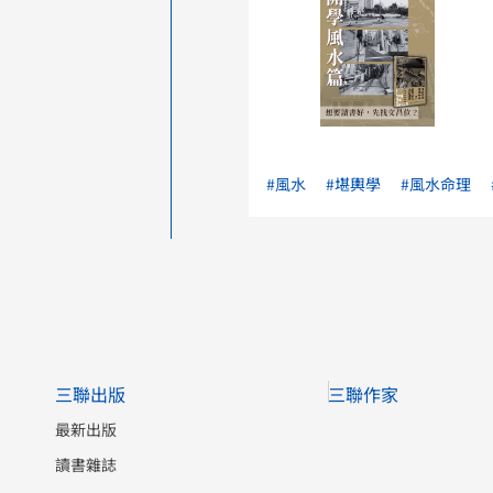
#風水
#堪輿學
#風水命理
三聯出版
三聯作家
最新出版
讀書雜誌