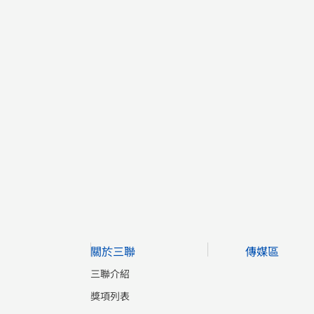
關於三聯
傳媒區
三聯介紹
獎項列表