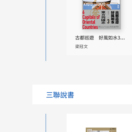
古都巡遊 好風如水3——
東方列國志
梁冠文
三聯說書