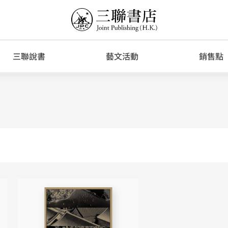
三聯說書
藝文活動
銷售點