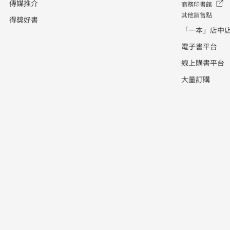
傳媒推介
商務印書館
上爬的分叉路，並與歌老打路相交滙
其他銷售點
得獎好書
合。一條行人小徑如果人跡罕至，風
「一本」店中
水上力量不大，但恰巧這條歌老打路
電子書平台
是學生平日的必經之路，人氣旺盛，
兩道路相交，牽動了文昌位，造就了
線上購書平台
一所成績出眾的名校。 民生書院 民生
大量訂購
書院位於南北走向的聯合道及延文禮
士道之間，面向南面東寶庭道，順理
成章應向正南開門，與聯合道及延文
禮士道並排而立，佈局較為工整歸
一。不過，現況是大門側向東南面，
跟嘉林邊道對接，似乎是刻意「扭
歪」，迎接文昌位之氣。 ——《古都
巡遊 好風如水2——現代詮釋》由大
局觀出發，到屋外環境道路，以至室
內佈局和擺設，將古人的風水智慧應
用至現代住宅上！作者：梁冠文定